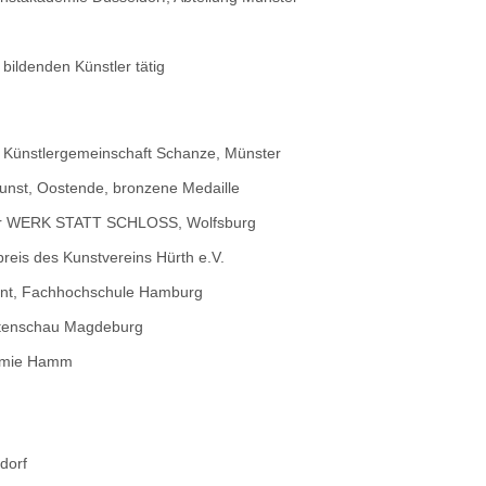
 bildenden Künstler tätig
er Künstlergemeinschaft Schanze, Münster
kunst, Oostende, bronzene Medaille
tur WERK STATT SCHLOSS, Wolfsburg
preis des Kunstvereins Hürth e.V.
ent, Fachhochschule Hamburg
rtenschau Magdeburg
emie Hamm
dorf