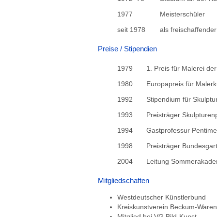
1977
Meisterschüler
seit 1978
als freischaffender
Preise / Stipendien
1979
1. Preis für Malerei d
1980
Europapreis für Maler
1992
Stipendium für Skulp
1993
Preisträger Skulpturen
1994
Gastprofessur Pentim
1998
Preisträger Bundesga
2004
Leitung Sommerakad
Mitgliedschaften
Westdeutscher Künstlerbund
Kreiskunstverein Beckum-Waren
Mitglied bei VG Bild-Kunst