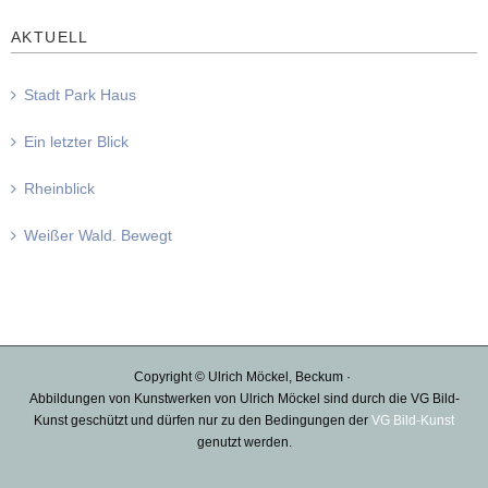
AKTUELL
Stadt Park Haus
Ein letzter Blick
Rheinblick
Weißer Wald. Bewegt
Copyright © Ulrich Möckel, Beckum ·
Abbildungen von Kunstwerken von Ulrich Möckel sind durch die VG Bild-
Kunst geschützt und dürfen nur zu den Bedingungen der
VG Bild-Kunst
genutzt werden.